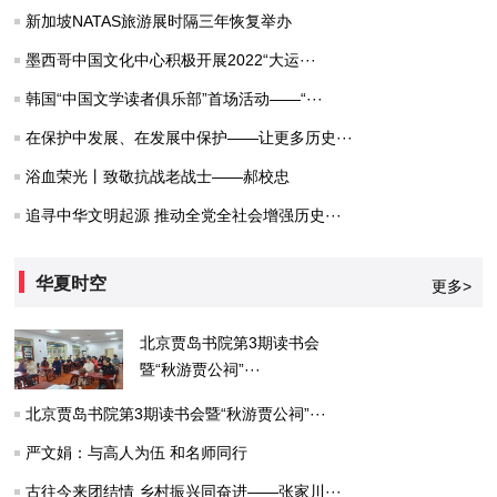
新加坡NATAS旅游展时隔三年恢复举办
墨西哥中国文化中心积极开展2022“大运···
韩国“中国文学读者俱乐部”首场活动——“···
在保护中发展、在发展中保护——让更多历史···
浴血荣光丨致敬抗战老战士——郝校忠
追寻中华文明起源 推动全党全社会增强历史···
华夏时空
更多>
北京贾岛书院第3期读书会
暨“秋游贾公祠”···
北京贾岛书院第3期读书会暨“秋游贾公祠”···
严文娟：与高人为伍 和名师同行
古往今来团结情 乡村振兴同奋进——张家川···