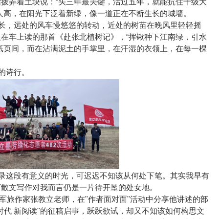
拨弄着土块说：“头三年最关键，活过五年，就能抗住十级大
人高，在阳光下泛着新绿，像一道正在不断生长的城墙。
长，远处的风车慢悠悠的转动，近处的树苗在晚风里轻轻摇
在车上读的那首《赴张北植树记》，“挥锹种下江南绿，引水
纸页间，而在沾满泥土的手掌里，在汗湿的衣领上，在每一棵
的诗行。
录这段有意义的时光，可迟迟不知该从何处下笔。其实我早有
可散文写作对我而言仍是一片待开垦的处女地。
军旅作家张教立老师，在
"
作者面对面
"
活动中分享他讲述的部
时代 新阅读
"
的征稿启事，跃跃欲试，却又不知该如何构思文