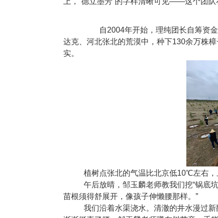
上，“德立墨芳”的字样清晰可见——这个团
自
2004
年开始，理纯团长自筹资
达克、河北张北的荒漠中，种下
130
余万株樟
实。
植树点张北的气温比北京低
10
℃左右，
午后放晴，邹玉麟老师教我们挖“锅底坑
苗根须得舒展开，像孩子伸懒腰那样。”
我们沿着水渠浇水。清澈的井水漫过新