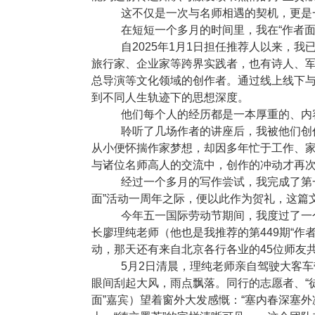
这不仅是一次与名师相遇的契机，更是
在短短一个多月的时间里，我在“作者
自
2025
年
1
月
1
日担任推荐人以来，我
旅行家、企业家等跨界实践者，也有诗人、
总导演等文化领域的创作者。通过线上线下
到不同人生轨迹下的思想深度。
他们每个人的经历都是一本厚重的、内
聆听了几场作者的讲座后，我被他们创
从小便怀揣作家梦想，却因多年忙于工作、家
与诸位名师高人的交流中，创作的冲动才再
经过一个多月的写作尝试，我完成了第一
面”活动一周年之际，便以此作为贺礼，这篇
今年五一国际劳动节期间，我度过了一
长廖理纯老师（他也是我推荐的第
449
期“作
动，那天还有来自北京各行各业的
45
位师友
5月
2
日清晨，理纯老师亲自驾驶大客车
眼间刮起大风，雨点飘落。同行的志愿者、“
面”嘉宾）望着窗外大发感慨：“塞内春深塞