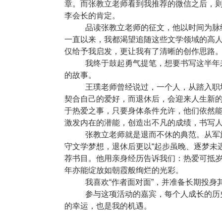
章。而张教立老师看到我推荐的微信之后，
李会长的肯定。
品读张教立老师的征文，他以时间为脉
一直以来，我都渴望追随这些文学领域的高
仅给予我启发，更让我有了清晰的创作思路
我终于鼓起勇气提笔，想要书写这半年
的故事。
王璞老师曾经说过，一个人，从踏入职
契合自己的爱好，而退休后，会迎来人生新
于热爱之事，只要身体条件允许，他们依然
激发内在的潜能，创造出不凡的成绩，书写
张教立老师就是退而不休的典范。从军
守文学梦想，退休后更以“起步虽晚、逐梦未
荐书目。他用亲身经历告诉我们：热爱可抵
年亦能绽放如朝霞般绚烂的光彩。
我喜欢“作者面对面”，并准备长期投
参与这项活动的嘉宾，每个人成长的历
的幸运，也是我的机遇。