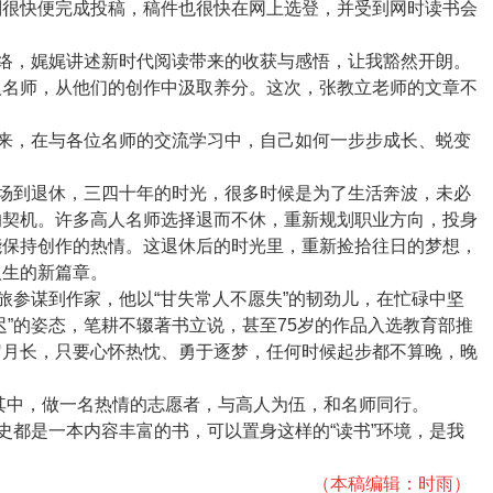
则很快便完成投稿，稿件也很快在网上选登，并受到网时读书会
络，娓娓讲述新时代阅读带来的收获与感悟，让我豁然开朗。
人名师，从他们的创作中汲取养分。这次，张教立老师的文章不
。
来，在与各位名师的交流学习中，自己如何一步步成长、蜕变
场到退休，三四十年的时光，很多时候是为了生活奔波，未必
的契机。许多高人名师选择退而不休，重新规划职业方向，投身
能保持创作的热情。这退休后的时光里，重新捡拾往日的梦想，
人生的新篇章。
旅参谋到作家，他以“甘失常人不愿失”的韧劲儿，在忙碌中坚
迟”的姿态，笔耕不辍著书立说，甚至
75
岁的作品入选教育部推
岁月长，只要心怀热忱、勇于逐梦，任何时候起步都不算晚，晚
身其中，做一名热情的志愿者，与高人为伍，和名师同行。
史都是一本内容丰富的书，可以置身这样的“读书”环境，是我
（本稿编辑：时雨
）