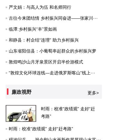
严文娟：与高人为伍 和名师同行
古往今来团结情 乡村振兴同奋进——张家川···
临潭:乡村振兴“丰”景如画
和静县：村企结“连理” 助力乡村振兴
山东省阳信县：小葡萄串起群众的乡村振兴梦
敦煌鸣沙山月牙泉景区开启半价游模式
“敦煌文化环球连线—走进俄罗斯喀山”线上···
廉政视野
更多>
时雨：校准“政绩观” 走好“赶
考路”
时雨：校准“政绩观” 走好“赶考路”
砚池问岳——祝金刚山水画新作展展现山水艺···