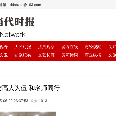
：ddsbzzs@163.com
视野
人民时报
法治观察
警方在线
财经观察
良
文卫
访谈纪实
文艺长廊
黄河诗词
商企纵横
文
与高人为伍 和名师同行
5-06-22 23:37:53
1013
浏览: