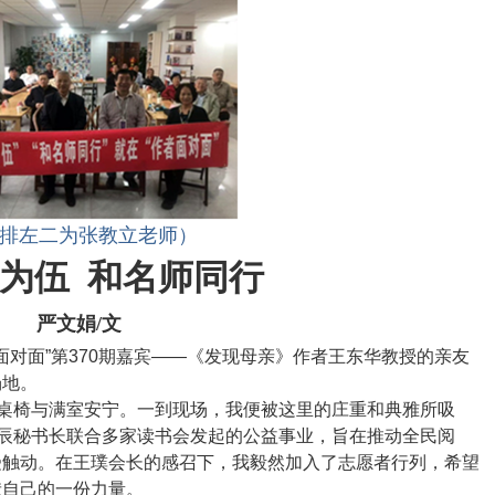
排左二为张教立老师）
为伍 和名师同行
严文娟/文
面对面”第
370
期嘉宾——《发现母亲》作者王东华教授的亲友
场地。
桌椅与满室安宁。一到现场，我便被这里的庄重和典雅所吸
保辰秘书长联合多家读书会发起的公益事业，旨在推动全民阅
受触动。在王璞会长的感召下，我毅然加入了志愿者行列，希望
献自己的一份力量。