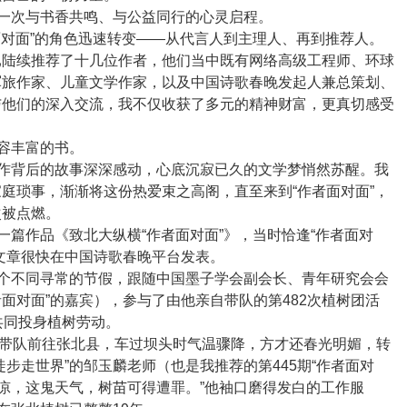
一次与书香共鸣、与公益同行的心灵启程。
面对面”的角色迅速转变——从代言人到主理人、再到推荐人。
已陆续推荐了十几位作者，他们当中既有网络高级工程师、环球
军旅作家、儿童文学作家，以及中国诗歌春晚发起人兼总策划、
与他们的深入交流，我不仅收获了多元的精神财富，更真切感受
容丰富的书。
作背后的故事深深感动，心底沉寂已久的文学梦悄然苏醒。我
庭琐事，渐渐将这份热爱束之高阁，直至来到“作者面对面”，
次被点燃。
篇作品《致北大纵横“作者面对面”》，当时恰逢“作者面对
文章很快在中国诗歌春晚平台发表。
个不同寻常的节假，跟随中国墨子学会副会长、青年研究会会
者面对面”的嘉宾），参与了由他亲自带队的第
482
次植树团活
共同投身植树劳动。
带队前往张北县，车过坝头时气温骤降，方才还春光明媚，转
徒步走世界”的邹玉麟老师（也是我推荐的第
445
期“作者面对
外凉，这鬼天气，树苗可得遭罪。”他袖口磨得发白的工作服