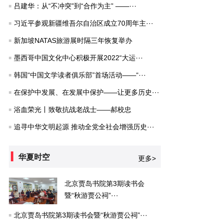
吕建华：从“不冲突”到“合作为主” ——···
习近平参观新疆维吾尔自治区成立70周年主···
新加坡NATAS旅游展时隔三年恢复举办
墨西哥中国文化中心积极开展2022“大运···
韩国“中国文学读者俱乐部”首场活动——“···
在保护中发展、在发展中保护——让更多历史···
浴血荣光丨致敬抗战老战士——郝校忠
追寻中华文明起源 推动全党全社会增强历史···
华夏时空
更多>
北京贾岛书院第3期读书会
暨“秋游贾公祠”···
北京贾岛书院第3期读书会暨“秋游贾公祠”···