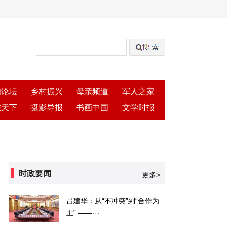
知论坛
乡村振兴
母亲频道
军人之家
旅天下
摄影导报
书画中国
文学时报
时政要闻
更多>
吕建华：从“不冲突”到“合作为
主” ——···