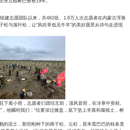
队在张北植树已整整
19
年。
金组建志愿团队以来，共
482
批、
1.8
万人次志愿者在内蒙古浑善
子松与落叶松，让“风吹草低见牛羊”的美好愿景从诗句走进现
且下着小雨，志愿者们团结互助，顶风冒雨，在冷寒中剪枝。
”，他嘱咐我们：“坑要深过膝盖，底下垫上羊粪和腐殖土，树
翻的泥土，那些刚种下的樟子松、云杉，原本蔫巴巴的枝条竟