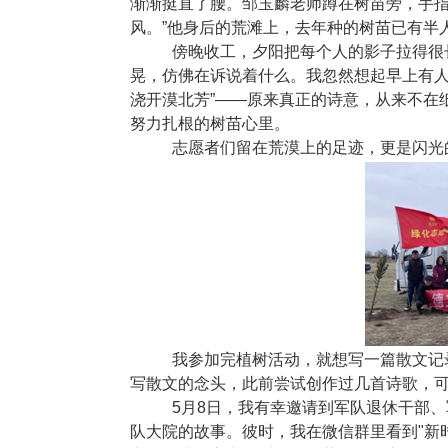
渐渐挺直了腰。邹玉麟老师蹲在树苗旁，手指
风。”他身后的荒滩上，去年种的树苗已有半
傍晚收工，夕阳把每个人的影子拉得很
晃，仿佛在诉说着什么。我忽然想起早上有人
浇开漠北芳”——原来真正的诗意，从来不在
努力扎根的树苗心里。
志愿者们留在荒漠上的足迹，更是闪光
我参加完植树活动，就想写一篇散文记
写散文的念头，此前尝试创作过几首诗歌，
5月
8
日，我有幸邀请到军队退休干部、
队大院的故事。彼时，我在微信群里看到
"
新