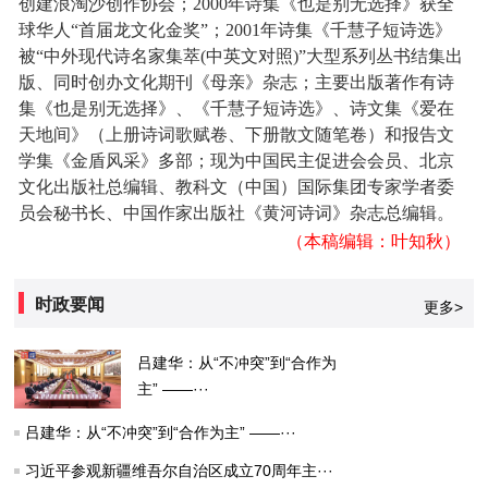
创建浪淘沙创作协会；2000年诗集《也是别无选择》获全
球华人“首届龙文化金奖”；2001年诗集《千慧子短诗选》
被“中外现代诗名家集萃(中英文对照)”大型系列丛书结集出
版、同时创办文化期刊
《母亲》杂志；主要出版著作有诗
集《也是别无选择》、《千慧子短诗选》、诗文集《爱在
天地间》（上册诗词歌赋卷、下册散文随笔卷）和报告文
学集《金盾风采》多部；现为中国民主促进会会员、北京
文化出版社总编辑、教科文（中国）国际集团专家学者委
员会秘书长、中国作家出版社《黄河诗词》杂志总编辑。
（本稿编辑：叶知秋）
时政要闻
更多>
吕建华：从“不冲突”到“合作为
主” ——···
吕建华：从“不冲突”到“合作为主” ——···
习近平参观新疆维吾尔自治区成立70周年主···