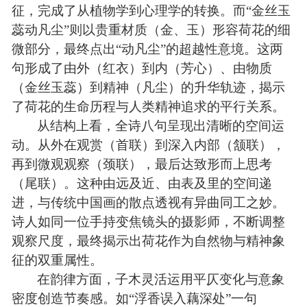
征，完成了从植物学到心理学的转换。而“金丝玉
蕊动凡尘”则以贵重材质（金、玉）形容荷花的细
微部分，最终点出“动凡尘”的超越性意境。这两
句形成了由外（红衣）到内（芳心）、由物质
（金丝玉蕊）到精神（凡尘）的升华轨迹，揭示
了荷花的生命历程与人类精神追求的平行关系。
从结构上看，全诗八句呈现出清晰的空间运
动。从外在观赏（首联）到深入内部（颔联），
再到微观观察（颈联），最后达致形而上思考
（尾联）。这种由远及近、由表及里的空间递
进，与传统中国画的散点透视有异曲同工之妙。
诗人如同一位手持变焦镜头的摄影师，不断调整
观察尺度，最终揭示出荷花作为自然物与精神象
征的双重属性。
在韵律方面，子木灵活运用平仄变化与意象
密度创造节奏感。如“浮香误入藕深处”一句