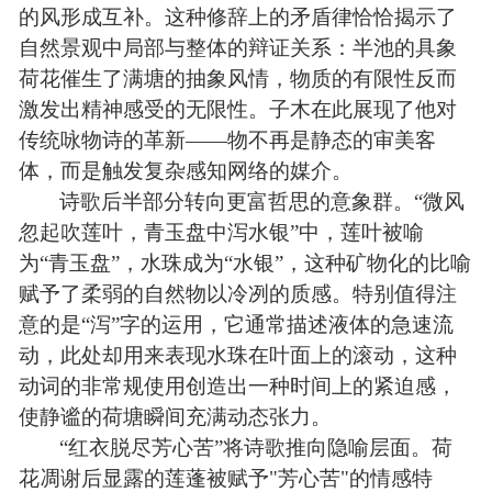
的风形成互补。这种修辞上的矛盾律恰恰揭示了
自然景观中局部与整体的辩证关系：半池的具象
荷花催生了满塘的抽象风情，物质的有限性反而
激发出精神感受的无限性。子木在此展现了他对
传统咏物诗的革新——物不再是静态的审美客
体，而是触发复杂感知网络的媒介。
诗歌后半部分转向更富哲思的意象群。“微风
忽起吹莲叶，青玉盘中泻水银”中，莲叶被喻
为“青玉盘”，水珠成为“水银”，这种矿物化的比喻
赋予了柔弱的自然物以冷冽的质感。特别值得注
意的是“泻”字的运用，它通常描述液体的急速流
动，此处却用来表现水珠在叶面上的滚动，这种
动词的非常规使用创造出一种时间上的紧迫感，
使静谧的荷塘瞬间充满动态张力。
“红衣脱尽芳心苦”将诗歌推向隐喻层面。荷
花凋谢后显露的莲蓬被赋予"芳心苦"的情感特