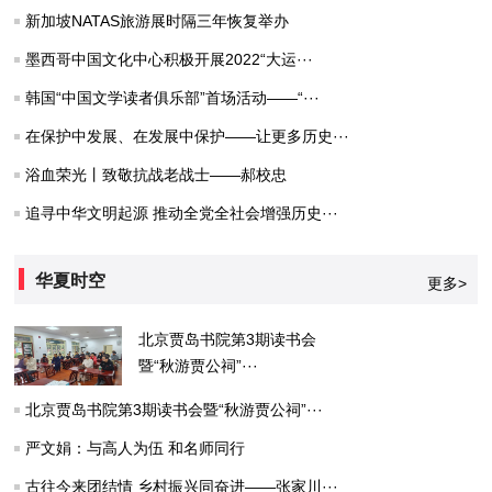
新加坡NATAS旅游展时隔三年恢复举办
墨西哥中国文化中心积极开展2022“大运···
韩国“中国文学读者俱乐部”首场活动——“···
在保护中发展、在发展中保护——让更多历史···
浴血荣光丨致敬抗战老战士——郝校忠
追寻中华文明起源 推动全党全社会增强历史···
华夏时空
更多>
北京贾岛书院第3期读书会
暨“秋游贾公祠”···
北京贾岛书院第3期读书会暨“秋游贾公祠”···
严文娟：与高人为伍 和名师同行
古往今来团结情 乡村振兴同奋进——张家川···