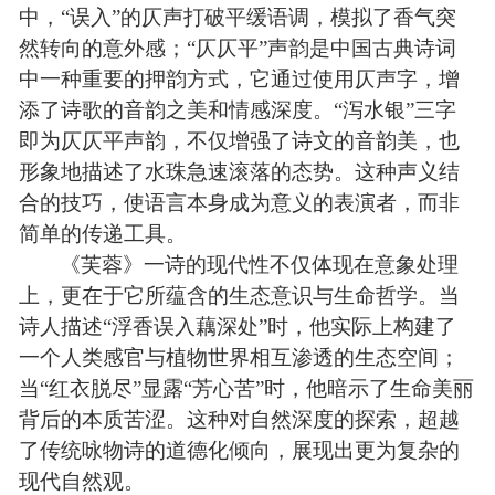
中，“误入”的仄声打破平缓语调，模拟了香气突
然转向的意外感；“仄仄平”声韵是
中国古典诗词
中
一种重要的押韵方式，它通过使用仄声字，增
添了诗歌的音韵之美和情感深度。“泻水银”三字
即为仄仄平声韵，不仅增强了诗文的音韵美，也
形象地描述了水珠急速滚落的态势。这种声义结
合的技巧，使语言本身成为意义的表演者，而非
简单的传递工具。
《芙蓉》一诗的现代性不仅体现在意象处理
上，更在于它所蕴含的生态意识与生命哲学。当
诗人描述“浮香误入藕深处”时，他实际上构建了
一个人类感官与植物世界相互渗透的生态空间；
当“红衣脱尽”显露“芳心苦”时，他暗示了生命美丽
背后的本质苦涩。这种对自然深度的探索，超越
了传统咏物诗的道德化倾向，展现出更为复杂的
现代自然观。