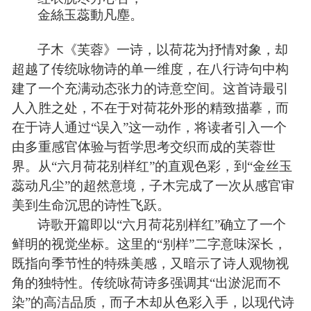
金絲玉蕊動凡塵。
子木《芙蓉》一诗，以荷花为抒情对象，却
超越了传统咏物诗的单一维度，在八行诗句中构
建了一个充满动态张力的诗意空间。这首诗最引
人入胜之处，不在于对荷花外形的精致描摹，而
在于诗人通过“误入”这一动作，将读者引入一个
由多重感官体验与哲学思考交织而成的芙蓉世
界。从“六月荷花别样红”的直观色彩，到“金丝玉
蕊动凡尘”的超然意境，子木完成了一次从感官审
美到生命沉思的诗性飞跃。
诗歌开篇即以“六月荷花别样红”确立了一个
鲜明的视觉坐标。这里的“别样”二字意味深长，
既指向季节性的特殊美感，又暗示了诗人观物视
角的独特性。传统咏荷诗多强调其“出淤泥而不
染”的高洁品质，而子木却从色彩入手，以现代诗