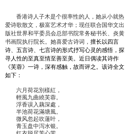
香港诗人子木是个很率性的人，她从小就热
爱诗歌散文，极富艺术才华；现任联合国华文出
版社世界和平委员会总部书院常务秘书长、炎黄
书画院执行院长。她喜爱古诗词，
擅长以四言
诗、五言诗、七言诗的形式抒写心灵的感悟，探
寻人性的至真至情至善至美。近日偶读其诗作
《芙蓉》一诗，深有感触，故而评之。该诗全文
如下：
六月荷花別樣紅，
輕風九曲繞芙蓉。
浮香误入藕深處，
半池荷花滿塘風。
微风忽起吹蓮叶，
青玉盘中泻水银。
红衣脱尽芳心苦，