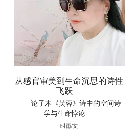
从感官审美到生命沉思的诗性
飞跃
——论子木《芙蓉》诗中的空间诗
学与生命悖论
时雨/文