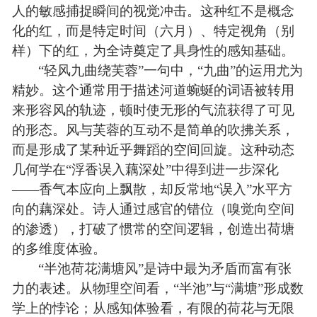
人的敏感捕捉瞬间的视觉冲击。这种红不是概念
化的红，而是特定时间（六月）、特定视角（别
样）下的红，为全诗奠定了具身性的感知基础。
“轻风九曲绕芙蓉”一句中，“九曲”的运用尤为
精妙。这个通常用于描述河道蜿蜒的词语被转用
来形容风的轨迹，顿时使无形的气流获得了可见
的形态。风与芙蓉的互动不是简单的吹拂关系，
而是形成了某种近乎舞蹈的空间回旋。这种动态
几何学在“浮香误入藕深处”中得到进一步深化
——香气本应向上飘散，却反常地“误入”水平方
向的藕深处。诗人通过感官的错位（嗅觉向空间
的渗透），打破了惯常的空间逻辑，创造出荷塘
的多维度体验。
“半池荷花满塘风”是诗中最为矛盾而富有张
力的表述。从物理空间看，“半池”与“满塘”形成数
学上的悖论；从感知体验看，有限的荷花与无限