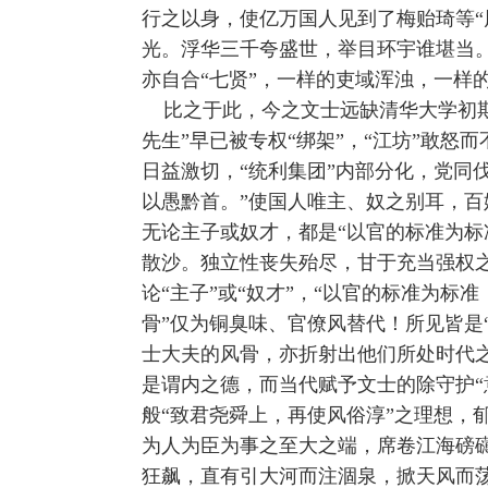
行之以身，使亿万国人见到了梅贻琦等“
光。浮华三千夸盛世，举目环宇谁堪当。
亦自合“七贤”，一样的吏域浑浊，一样
比之于此，今之文士远缺清华大学初期
先生”早已被专权“绑架”，“江坊”敢
日益激切，“统利集团”内部分化，党同
以愚黔首。”使国人唯主、奴之别耳，百
无论主子或奴才，都是“以官的标准为标
散沙。独立性丧失殆尽，甘于充当强权之
论“主子”或“奴才”，“以官的标准为标
骨”仅为铜臭味、官僚风替代！所见皆是
士大夫的风骨，亦折射出他们所处时代
是谓内之德，而当代赋予文士的除守护“
般“致君尧舜上，再使风俗淳”之理想
为人为臣为事之至大之端，席卷江海磅
狂飙，直有引大河而注涸泉，掀天风而