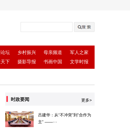
知论坛
乡村振兴
母亲频道
军人之家
旅天下
摄影导报
书画中国
文学时报
时政要闻
更多>
吕建华：从“不冲突”到“合作为
主” ——···