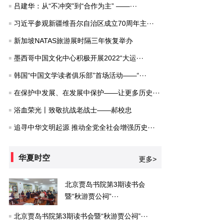
吕建华：从“不冲突”到“合作为主” ——···
习近平参观新疆维吾尔自治区成立70周年主···
新加坡NATAS旅游展时隔三年恢复举办
墨西哥中国文化中心积极开展2022“大运···
韩国“中国文学读者俱乐部”首场活动——“···
在保护中发展、在发展中保护——让更多历史···
浴血荣光丨致敬抗战老战士——郝校忠
追寻中华文明起源 推动全党全社会增强历史···
华夏时空
更多>
北京贾岛书院第3期读书会
暨“秋游贾公祠”···
北京贾岛书院第3期读书会暨“秋游贾公祠”···