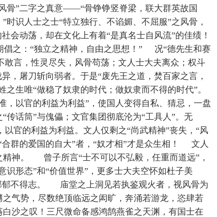
风骨”二字之真意——“骨铮铮竖脊梁，联大群英故国
”时识人士之士“特立独行、不谄媚、不屈服”之风骨，
的社会动荡，却在文化上有着“是真名士自风流”的佳绩！
倡之：“独立之精神，自由之思想！” 况“德先生和赛
怒而不敢言，性灵尽失，风骨苟荡；文人士大夫离众；权斗
伐异，屠刀斩向弱者。于是“废先王之道，焚百家之言，
姓之生唯“做稳了奴隶的时代；做奴隶而不得的时代”。
准，以官的利益为利益”，使国人变得自私、猜忌，一盘
“传话筒”与傀儡；文官集团彻底沦为“工具人”。无
准，以官的利益为利益。文人仅剩之“尚武精神”丧失，“风
“合群的爱国的自大”者，“奴才相”才是众生相！ 文人
之精神。 曾子所言“士不可以不弘毅，任重而道远”，
意识形态”和“价值世界”，更多士大夫空怀如杜子美
，郁郁不得志。 庙堂之上洞见若执鉴观火者，视风骨为
礴之气势，尽数绝顶临远之闳旷，奔涌若游龙，恣肆若
荡白沙之叹！三尺微命备感鸿鹄燕雀之天渊，有国士在