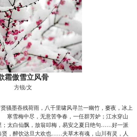
欺霜傲雪立风骨
方锐/文
。贤骚墨吞残荷雨，八千里啸风寻兰一幽竹，窭夜，冰上
 寒雪梅中尽，无意苦争春，一任群芳妒；江水穿山
里；太白仙飘，放翁叩梅，易安之夏日绝句……好一派
唤贤，醉饮达旦大欢也……夫草木有魂，山川有灵，人