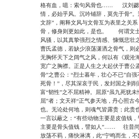
格有血，噫：索句风骨也…… 汉刘勰《
情，必始乎风。沉吟铺辞，莫先于骨”。
文辞”，阐释文风与文骨互为表里之关系
骨，修身则更如此，是也。 何谓文士
风骚，以其真挚强烈之情感、慷慨悲壮之
曹氏孟德，若缺少浪荡潇洒之骨气，则必
无胸怀天下之阔气之风，何以有《观沧海
宽广之胸襟。正是人生之大起伏于曹公
骨”之曹公：“烈士暮年，壮心不已”自
死骨！”，尽其深哀于民，发封国之剥削
富“韧性”之不屈精神。屈原“虽九死犹
屈”者；文天祥“正气参天地，丹心照古
也。无论处何地，则魂气皆露贵；此贵
一言以蔽之：“有些动物主要是皮值钱
主要是骨头值钱，譬如人”…… 往昔
放荡不羁，痛快淋漓，此“宁鸣而生，不