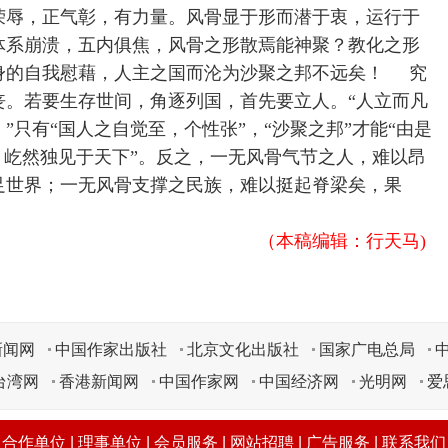
荣辱，正气彰，有力量。风骨显于形而潜于衷，运行于
体系崩溃，五内俱焦，风骨之形散焉能神聚？教化之形
身的自我慰藉，人主之国而沦为沙聚之邦不远矣！ 究
丧。若要生存世间，角逐列国，首先要立人。“人立而凡
只有“国人之自觉至，个性张”，“沙聚之邦”才能“由是
，屹然独见于天下”。反之，一无风骨气节之人，难以昂
足世界；一无风骨支撑之民族，难以挺起脊梁矣，果
（本稿编辑：行天马)
新闻网
中国作家出版社
北京文化出版社
国家广电总局
台湾网
香港新闻网
中国作家网
中国经济网
光明网
爱
|
合作单位
|
理事单位
|
会员服务
|
网站招聘
|
广告服务
|
联系我们