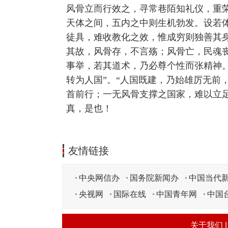
风骨立而行效之，寻常巷陌知礼仪，重
天体之间，五内之中则生机勃发。设若
徒具，难收教化之效，惟成穷则独善其
其故，风骨存，不言殇；风骨亡，民魂
事举，若其道术，乃必尊个性而张精神。”
转为人国”。“人国既建，乃始雄厉无前
首前行；一无风骨支撑之国家，难以立
真，是也！
友情链接
中央网信办
国务院新闻办
中国当代
央视网
国际在线
中国青年网
中国
关于我们