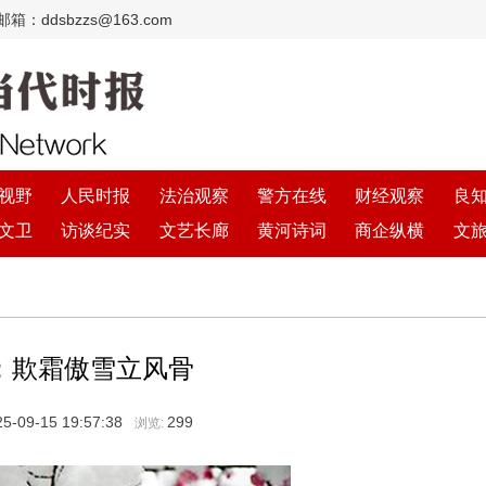
：ddsbzzs@163.com
视野
人民时报
法治观察
警方在线
财经观察
良
文卫
访谈纪实
文艺长廊
黄河诗词
商企纵横
文
：欺霜傲雪立风骨
5-09-15 19:57:38
299
浏览: