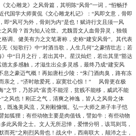
文心雕龙》之风骨篇，其明陈“风骨”一词，“怊畅抒
近代国学大师黄侃《文心雕龙札记》：“风即文意，骨即
，即“风可为外，骨则为内”是也！赋诗行文且须一风
之风骨？首为知人论世。尤魏晋文人血骨异灵，独领
格调、健美有力之文笔著称，史称“建安风骨”。其代表
无《短歌行》中“对酒当歌，人生几何”之豪情壮志；若
》中“日月之行，若出其中。星汉灿烂，若出其里”豁达
孟德太多感触，才滋生出众多灵感，最终乃成“建安风
强不息之豪迈气概！再如唐杜少陵：“朱门酒肉臭，路有冻
而亲之，“济时敢爱死，寂寞壮心惊！” 风骨更在极
未悔”之节，乃苏武“富贵不能淫，贫贱不能移，威武不能
今”之风也！刚正之气，清爽之神逸，皆人之风骨之体
也，既逸美风流，又刚毅慷慨。弘一大师之弟子丰子恺
，譬如狐狸；有些动物主要是肉值钱，譬如牛；有些动物
尚多此风骨之士。文人无所忌惮，爱憎分明，该骂则骂，
默而死”之刚烈风骨也！战火中，西南联大，颠沛之士，