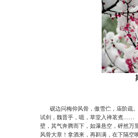
砚边问梅仰风骨，傲雪伫，庙阶疏
试剑，魏晋乎，噫，草堂入禅茗煮……
壁，其气奔腾而下，如瀑悬空，砰然万
风骨大章！拿酒来，再斟满，在下隔空