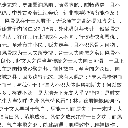
笔走龙蛇，更兼墨润风雨，潇洒胸臆，酣畅透辟！且不
娓娓，中外古今若江海奔鲸，远非饱学鸿儒所能企及！
。风骨见存于士人君子，无论庙堂之高还是江湖之远，
谦谦君子内修仁义礼智信，外化温良恭俭让，然傲骨之
之为人，往往其行止抑或有大不同，行侠者快意恩仇，
有无。至若市井小民，贩夫走卒，且不识风骨为何物，
故风骨或为士大夫所专擅，舍士大夫阶层之实则风骨不
良心，此文人之谓当与传统之士大夫同日可语。一旦正
人主之国顿成沙聚之邦，前朝故事，至今闻之森然。同
攻城之具，因多遗银元故。或有人讽之：“夷人具枪炮而
帝而已，与我何干！”国人不识大体麻痹如斯夫！何以致
多多，检视不及。是大清天下无文人乎？非也！是时文
生大声疾呼“九州风气恃风雷”！林则徐君慷慨陈词“苟
骨之于文人早融于气血，焉能一朝而尽失！行于末世，大
倡言曰风，落地成俗。风俗之成形绝非一日之功，而风
果。气血丰盈之躯，筋脉融通，肌理致密，精神振作，