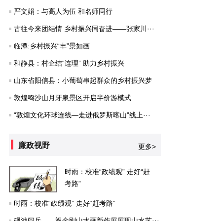
严文娟：与高人为伍 和名师同行
古往今来团结情 乡村振兴同奋进——张家川···
临潭:乡村振兴“丰”景如画
和静县：村企结“连理” 助力乡村振兴
山东省阳信县：小葡萄串起群众的乡村振兴梦
敦煌鸣沙山月牙泉景区开启半价游模式
“敦煌文化环球连线—走进俄罗斯喀山”线上···
廉政视野
更多>
时雨：校准“政绩观” 走好“赶
考路”
时雨：校准“政绩观” 走好“赶考路”
砚池问岳——祝金刚山水画新作展展现山水艺···