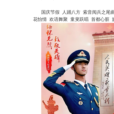
国庆节假 人踊八方 索音阅兵之尾
花怡情 欢语舞聚 童叟跃唱 首都心脏 