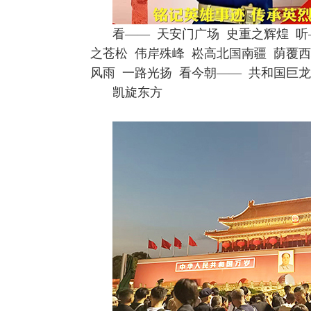
看—— 天安门广场 史重之辉煌 听
之苍松 伟岸殊峰 崧高北国南疆 荫覆
风雨 一路光扬 看今朝—— 共和国巨
凯旋东方