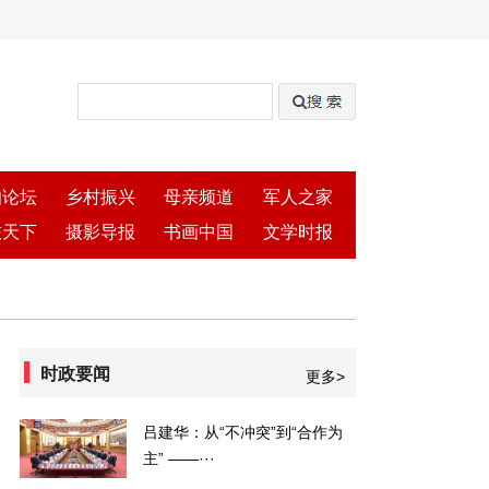
知论坛
乡村振兴
母亲频道
军人之家
旅天下
摄影导报
书画中国
文学时报
时政要闻
更多>
吕建华：从“不冲突”到“合作为
主” ——···