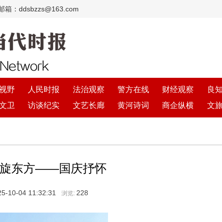
：ddsbzzs@163.com
视野
人民时报
法治观察
警方在线
财经观察
良
文卫
访谈纪实
文艺长廊
黄河诗词
商企纵横
文
旋东方——国庆抒怀
5-10-04 11:32:31
228
浏览: