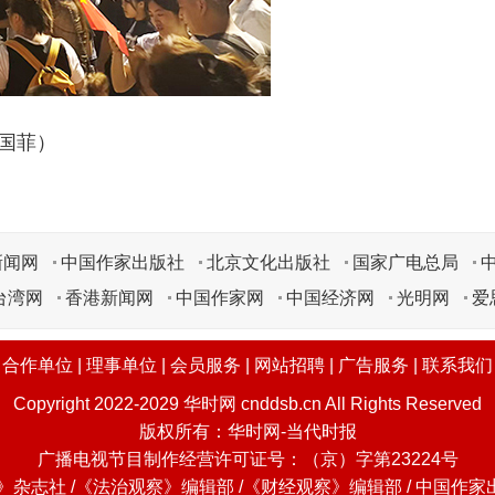
菲）
新闻网
中国作家出版社
北京文化出版社
国家广电总局
台湾网
香港新闻网
中国作家网
中国经济网
光明网
爱
|
合作单位
|
理事单位
|
会员服务
|
网站招聘
|
广告服务
|
联系我们
Copyright 2022-2029 华时网 cnddsb.cn All Rights Reserved
版权所有：华时网-当代时报
广播电视节目制作经营许可证号：（京）字第23224号
杂志社 /《法治观察》编辑部 /《财经观察》编辑部 / 中国作家出