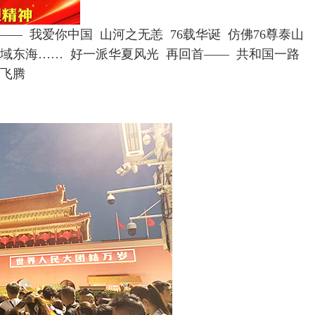
—— 我爱你中国 山河之无恙 76载华诞 仿佛76尊泰山
西域东海…… 好一派华夏风光 再回首—— 共和国一路
龙飞腾