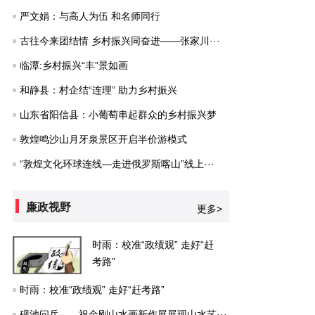
严文娟：与高人为伍 和名师同行
古往今来团结情 乡村振兴同奋进——张家川···
临潭:乡村振兴“丰”景如画
和静县：村企结“连理” 助力乡村振兴
山东省阳信县：小葡萄串起群众的乡村振兴梦
敦煌鸣沙山月牙泉景区开启半价游模式
“敦煌文化环球连线—走进俄罗斯喀山”线上···
廉政视野
更多>
时雨：校准“政绩观” 走好“赶
考路”
时雨：校准“政绩观” 走好“赶考路”
砚池问岳——祝金刚山水画新作展展现山水艺···