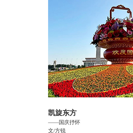
凯旋东方
——国庆抒怀
文/方锐