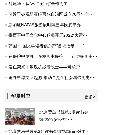
吕建华：从“不冲突”到“合作为主” ——···
习近平参观新疆维吾尔自治区成立70周年主···
新加坡NATAS旅游展时隔三年恢复举办
墨西哥中国文化中心积极开展2022“大运···
韩国“中国文学读者俱乐部”首场活动——“···
在保护中发展、在发展中保护——让更多历史···
浴血荣光丨致敬抗战老战士——郝校忠
追寻中华文明起源 推动全党全社会增强历史···
华夏时空
更多>
北京贾岛书院第3期读书会
暨“秋游贾公祠”···
北京贾岛书院第3期读书会暨“秋游贾公祠”···