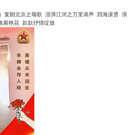
曲 复朗北京之颂歌 澎湃江河之万里涛声 四海滚烫 浪
旗展艳花 款款抒情绽放