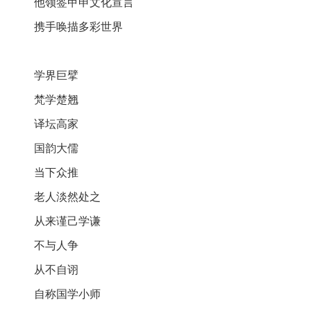
他领签甲申文化宣言
携手唤描多彩世界
学界巨擘
梵学楚翘
译坛高家
国韵大儒
当下众推
老人淡然处之
从来谨己学谦
不与人争
从不自诩
自称国学小师