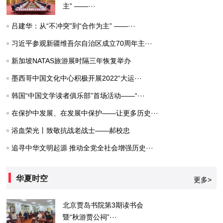
主” ——···
吕建华：从“不冲突”到“合作为主” ——···
习近平参观新疆维吾尔自治区成立70周年主···
新加坡NATAS旅游展时隔三年恢复举办
墨西哥中国文化中心积极开展2022“大运···
韩国“中国文学读者俱乐部”首场活动——“···
在保护中发展、在发展中保护——让更多历史···
浴血荣光丨致敬抗战老战士——郝校忠
追寻中华文明起源 推动全党全社会增强历史···
华夏时空
更多>
北京贾岛书院第3期读书会
暨“秋游贾公祠”···