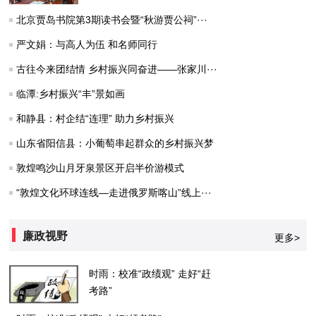
北京贾岛书院第3期读书会暨“秋游贾公祠”···
严文娟：与高人为伍 和名师同行
古往今来团结情 乡村振兴同奋进——张家川···
临潭:乡村振兴“丰”景如画
和静县：村企结“连理” 助力乡村振兴
山东省阳信县：小葡萄串起群众的乡村振兴梦
敦煌鸣沙山月牙泉景区开启半价游模式
“敦煌文化环球连线—走进俄罗斯喀山”线上···
廉政视野
更多>
时雨：校准“政绩观” 走好“赶
考路”