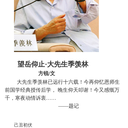
望岳仰止·大先生季羡林
方锐/文
大先生季羡林已远行十六载！今再仰忆恩师生
前国学经典授传后学， 晚生仰天叩谢！今又感慨万
千，寒夜动情诉衷……
——题记
己丑初伏