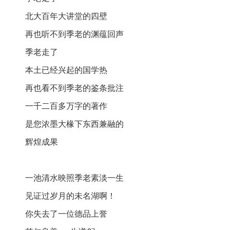
北大百年大讲堂的四壁
再也听不到季老的渊蕴回声
季老走了
本土已经兴起的国学热
再也看不到季老的鉴条批注
一千二百多万字的著作
是您浓墨大椽下东西兼融的
辉煌成果
一池清水映照季老素淡一生
见证过岁月的未名湖啊！
你失去了一位德品上誉