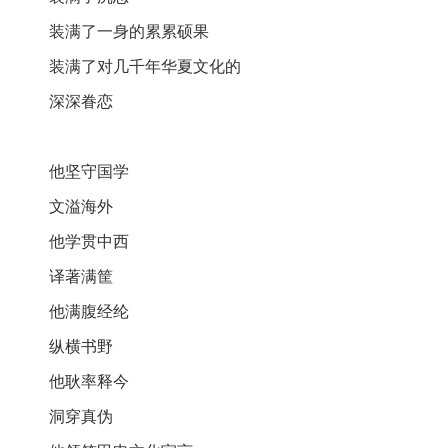
装满了一身的累累硕果
装满了对几千年华夏文化的
深深眷恋
他坚守国学
文溢海外
他学贯中西
译著满筐
他满腹经纶
纵横书野
他耿率释今
洞穿真伪