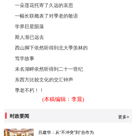
一朵莲花托寄了久远的哀思
一幅长联概表了对季老的敬语
学界巨星陨落
斯人渐已远去
西山脚下依然听得到北大季羡林的
笃学故事
未名湖畔依然听得到二十一世纪
东西方比较文化的交汇钟声
季老不朽！！
(本稿编辑：李晨)
时政要闻
更多>
吕建华：从“不冲突”到“合作为