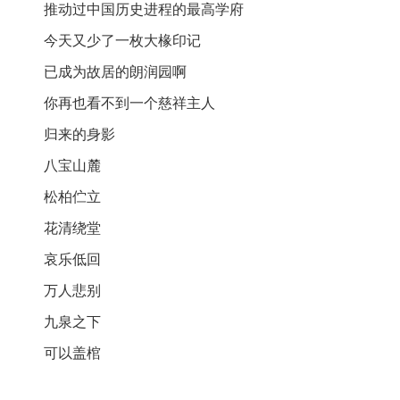
推动过中国历史进程的最高学府
今天又少了一枚大椽印记
已成为故居的朗润园啊
你再也看不到一个慈祥主人
归来的身影
八宝山麓
松柏伫立
花清绕堂
哀乐低回
万人悲别
九泉之下
可以盖棺