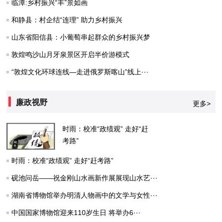
临潭:乡村振兴“丰”景如画
和静县：村企结“连理” 助力乡村振兴
山东省阳信县：小葡萄串起群众的乡村振兴梦
敦煌鸣沙山月牙泉景区开启半价游模式
“敦煌文化环球连线—走进俄罗斯喀山”线上···
廉政视野
更多>
时雨：校准“政绩观” 走好“赶
考路”
时雨：校准“政绩观” 走好“赶考路”
砚池问岳——祝金刚山水画新作展展现山水艺···
湖南省博物馆举办明清人物画中的文学与女性···
中国国家博物馆迎来110岁生日 将举办6···