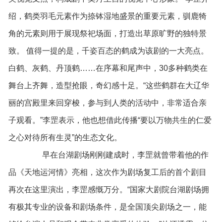
绍，鹤类羽毛元素作为捺钵湿地盛景的重要元素，驯鹿犄
角的元素则用于展现祭祀场面，打造出草原旷野的独特景
致。 值得一提的是，千姿百态的鹤成为该剧的一大亮点。
白鹤、灰鹤、丹顶鹤……在序幕和尾声中，30多种鹤类在
舞台上齐舞，造型抢眼，奇幻感十足。“这些鹤群在大辽华
丽的宫殿里来回穿梭，参与到人类的活动中，非常适合亲
子观看。”李罡表示，他也想借此传播“要以万物共生的仁爱
之心对待所有生灵”的生态文化。
早在台湖剧场刚刚建成时，李罡就曾带着他的作
品《天地运河情》亮相，这次作为剧场复工后的首个剧目
再次在这里演出，李罡感慨万分。“国家大剧院台湖剧场拥
有极其专业的设备和剧场条件，是全国顶尖剧场之一，能