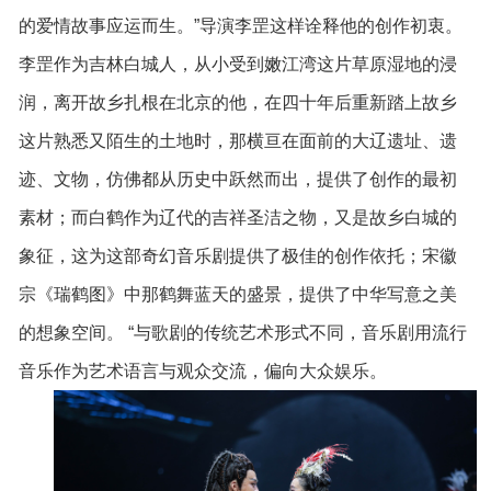
的爱情故事应运而生。”导演李罡这样诠释他的创作初衷。
李罡作为吉林白城人，从小受到嫩江湾这片草原湿地的浸
润，离开故乡扎根在北京的他，在四十年后重新踏上故乡
这片熟悉又陌生的土地时，那横亘在面前的大辽遗址、遗
迹、文物，仿佛都从历史中跃然而出，提供了创作的最初
素材；而白鹤作为辽代的吉祥圣洁之物，又是故乡白城的
象征，这为这部奇幻音乐剧提供了极佳的创作依托；宋徽
宗《瑞鹤图》中那鹤舞蓝天的盛景，提供了中华写意之美
的想象空间。 “与歌剧的传统艺术形式不同，音乐剧用流行
音乐作为艺术语言与观众交流，偏向大众娱乐。