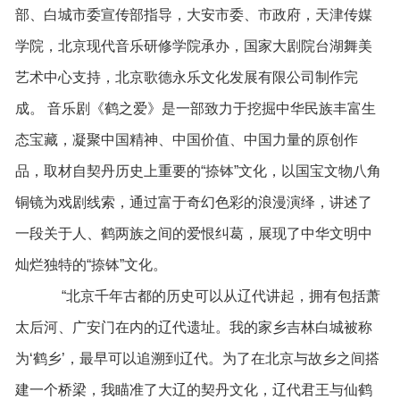
部、白城市委宣传部指导，大安市委、市政府，天津传媒
学院，北京现代音乐研修学院承办，国家大剧院台湖舞美
艺术中心支持，北京歌德永乐文化发展有限公司制作完
成。 音乐剧《鹤之爱》是一部致力于挖掘中华民族丰富生
态宝藏，凝聚中国精神、中国价值、中国力量的原创作
品，取材自契丹历史上重要的“捺钵”文化，以国宝文物八角
铜镜为戏剧线索，通过富于奇幻色彩的浪漫演绎，讲述了
一段关于人、鹤两族之间的爱恨纠葛，展现了中华文明中
灿烂独特的“捺钵”文化。
“北京千年古都的历史可以从辽代讲起，拥有包括萧
太后河、广安门在内的辽代遗址。我的家乡吉林白城被称
为‘鹤乡’，最早可以追溯到辽代。为了在北京与故乡之间搭
建一个桥梁，我瞄准了大辽的契丹文化，辽代君王与仙鹤