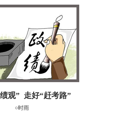
绩观” 走好“赶考路”
○时雨