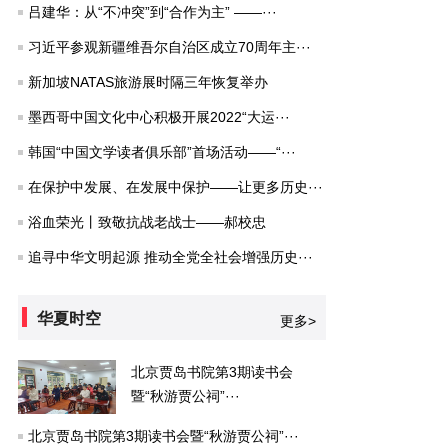
吕建华：从“不冲突”到“合作为主” ——···
习近平参观新疆维吾尔自治区成立70周年主···
新加坡NATAS旅游展时隔三年恢复举办
墨西哥中国文化中心积极开展2022“大运···
韩国“中国文学读者俱乐部”首场活动——“···
在保护中发展、在发展中保护——让更多历史···
浴血荣光丨致敬抗战老战士——郝校忠
追寻中华文明起源 推动全党全社会增强历史···
华夏时空
更多>
北京贾岛书院第3期读书会
暨“秋游贾公祠”···
北京贾岛书院第3期读书会暨“秋游贾公祠”···