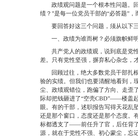
政绩观问题是一个根本性问题。回
绩？”是每一位党员干部的“必答题”，
要回答好这三个问题，须从以下
一、政绩为谁而树？必须旗帜鲜明
共产党人的政绩观，说到底是党
差。只有党性坚强，摒弃私心杂念，
回顾过往，绝大多数党员干部扎
验的实绩。但我们也要清醒地看到，现
尘、政绩观错位，跑偏了方向、走歪了
际却把钱砸进了“空壳CBD”——楼
眼。有的干部，述职报告写得天花乱坠
还是那个窗口，态度还是那个态度。有
标都透支了——前任升了官，后任背
源，就在于党性不强、初心蒙尘，忘记