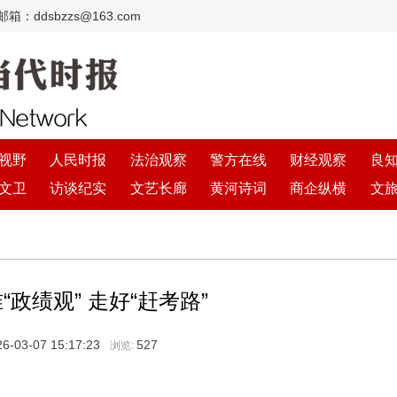
：ddsbzzs@163.com
视野
人民时报
法治观察
警方在线
财经观察
良
文卫
访谈纪实
文艺长廊
黄河诗词
商企纵横
文
“政绩观” 走好“赶考路”
6-03-07 15:17:23
527
浏览: