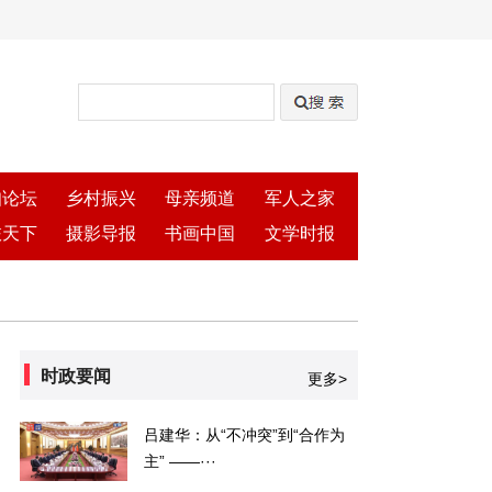
知论坛
乡村振兴
母亲频道
军人之家
旅天下
摄影导报
书画中国
文学时报
时政要闻
更多>
吕建华：从“不冲突”到“合作为
主” ——···