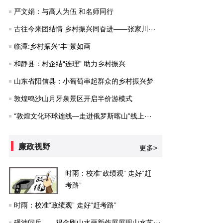
严文娟：与高人为伍 和名师同行
古往今来团结情 乡村振兴同奋进——张家川···
临潭:乡村振兴“丰”景如画
和静县：村企结“连理” 助力乡村振兴
山东省阳信县：小葡萄串起群众的乡村振兴梦
敦煌鸣沙山月牙泉景区开启半价游模式
“敦煌文化环球连线—走进俄罗斯喀山”线上···
廉政视野
更多>
时雨：校准“政绩观” 走好“赶
考路”
时雨：校准“政绩观” 走好“赶考路”
砚池问岳——祝金刚山水画新作展展现山水艺···