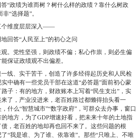
答“政绩为谁而树
？树什么样的政绩？靠什么树政
而非“选择题”。
三个维度层层深入——
地回答“人民至上”的初心之问
性观。党性坚强，则政绩不偏；私心作祟，则必生偏
才能保证政绩观不出偏差。
根一线、实干苦干，创造了许多经得起历史和人民检
实中确有一些党员干部在这道“必答题”面前初心蒙
路子：有的地方，财政账本上写着“民生支出”，实
盖起来了，产业没进来，老百姓路过都懒得抬头看一
，什么“智慧城市”“数字政府”，可群众去办事，窗口
的地方，为了GDP增速好看，把未来十年的土地指
了债，老百姓的地却再也回不来了。这些问题的根
了“我是谁、为了谁、依靠谁”。那些“只唯上、不唯