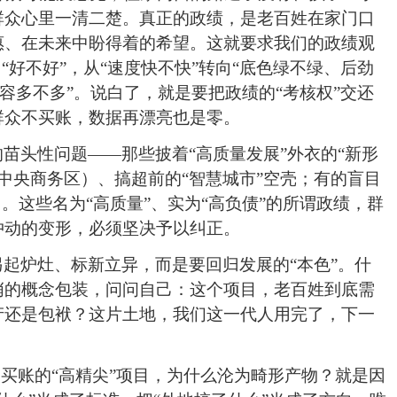
群众心里一清二楚。真正的政绩，是老百姓在家门口
惠、在未来中盼得着的希望。这就要求我们的政绩观
“好不好”，从“速度快不快”转向“底色绿不绿、后劲
笑容多不多”。说白了，就是要把政绩的“考核权”交还
群众不买账，数据再漂亮也是零。
苗头性问题——那些披着“高质量发展”外衣的“新形
中央商务区）
、搞超前的“智慧城市”空壳；有的盲目
。这些名为“高质量”、实为“高负债”的所谓政绩，群
冲动的变形，必须坚决予以纠正。
起炉灶、标新立异，而是要回归发展的“本色”
。什
哨的概念包装，问问自己：这个项目，老百姓到底需
产还是包袱？这片土地，我们这一代人用完了，下一
不买账的“高精尖”项目，为什么沦为畸形产物？就是因