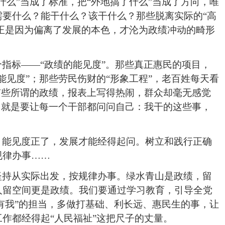
什么”当成了标准，把“外地搞了什么”当成了方向，唯
需要
什么？能干什么？该干什么？那些脱离实际的“高
正是因为偏离了发展的本色，才沦为政绩冲动的畸形
指标——“政绩的能见度”。那些真正惠民的项目，
能见度”；那些劳民伤财的“形象工程”，老百姓每天看
有些所谓的政绩，报表上写得热闹，群众却毫无感觉
，就是要让每一个干部都问问自己：我干的这些事，
；能见度正了，发展才能经得起问。树立和践行正确
规律办事……
坚持从实际出发，按规律办事。绿水青山是政绩，留
人留空间更是政绩。我们要通过学习教育，引导全党
定有我”的担当，多做打基础、利长远、惠民生的事，让
作都经得起“人民福祉”这把尺子的丈量。