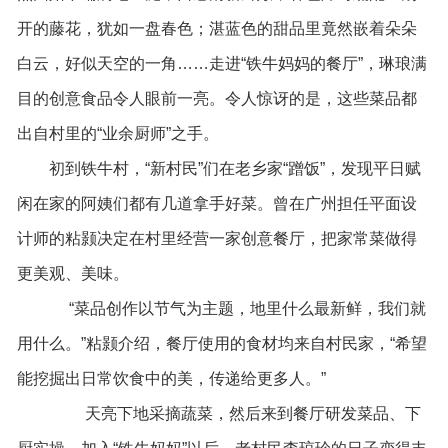
开的藤花，犹如一盘春色；湛蓝色的甜品里竟然嵌着朵朵
白云，好似天空的一角……走进“铁牛妈妈的餐厅”，琳琅满
目的创意食品令人眼前一亮。令人惊讶的是，这些菜品都
出自村里的“业余厨师”之手。
初到铁牛村，“新村民”们在老乡家“蹭饭”，发现平日赋
闲在家的阿姨们都有几道拿手好菜。曾在广州担任平面设
计师的粘颢决定在村里经营一家创意餐厅，把家常菜做得
更美观、美味。
“菜品创作以节气为主题，地里什么最新鲜，我们就
用什么。”粘颢介绍，餐厅使用的食材均来自村民家，“希望
能挖掘出日常饮食中的美，传递给更多人。”
天亮下地采摘蔬菜，然后来到餐厅研发菜品、下