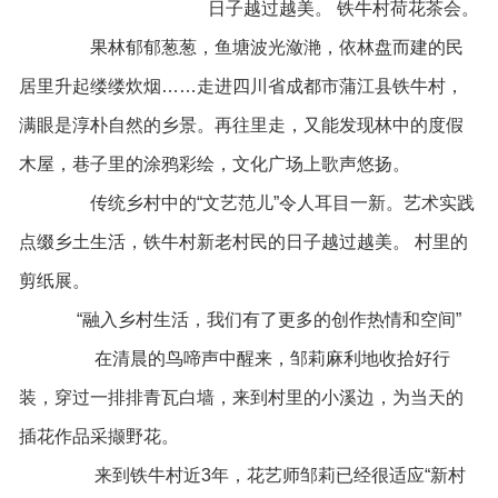
日子越过越美。 铁牛村荷花茶会。
果林郁郁葱葱，鱼塘波光潋滟，依林盘而建的民
居里升起缕缕炊烟……走进四川省成都市蒲江县铁牛村，
满眼是淳朴自然的乡景。再往里走，又能发现林中的度假
木屋，巷子里的涂鸦彩绘，文化广场上歌声悠扬。
传统乡村中的“文艺范儿”令人耳目一新。艺术实践
点缀乡土生活，铁牛村新老村民的日子越过越美。 村里的
剪纸展。
“融入乡村生活，我们有了更多的创作热情和空间”
在清晨的鸟啼声中醒来，邹莉麻利地收拾好行
装，穿过一排排青瓦白墙，来到村里的小溪边，为当天的
插花作品采撷野花。
来到铁牛村近3年，花艺师邹莉已经很适应“新村