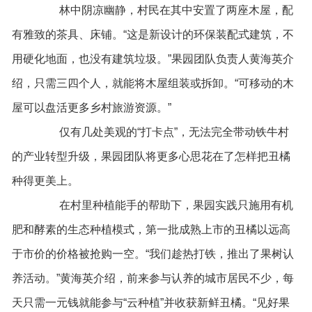
林中阴凉幽静，村民在其中安置了两座木屋，配
有雅致的茶具、床铺。“这是新设计的环保装配式建筑，不
用硬化地面，也没有建筑垃圾。”果园团队负责人黄海英介
绍，只需三四个人，就能将木屋组装或拆卸。“可移动的木
屋可以盘活更多乡村旅游资源。”
仅有几处美观的“打卡点”，无法完全带动铁牛村
的产业转型升级，果园团队将更多心思花在了怎样把丑橘
种得更美上。
在村里种植能手的帮助下，果园实践只施用有机
肥和酵素的生态种植模式，第一批成熟上市的丑橘以远高
于市价的价格被抢购一空。“我们趁热打铁，推出了果树认
养活动。”黄海英介绍，前来参与认养的城市居民不少，每
天只需一元钱就能参与“云种植”并收获新鲜丑橘。“见好果