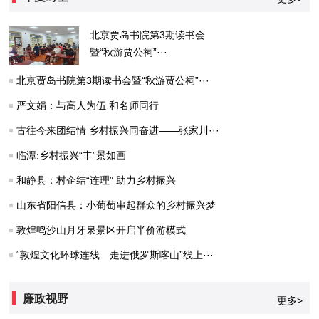
北京贾岛书院第3期读书会
暨“秋游贾公祠”···
北京贾岛书院第3期读书会暨“秋游贾公祠”···
严文娟：与高人为伍 和名师同行
古往今来团结情 乡村振兴同奋进——张家川···
临潭:乡村振兴“丰”景如画
和静县：村企结“连理” 助力乡村振兴
山东省阳信县：小葡萄串起群众的乡村振兴梦
敦煌鸣沙山月牙泉景区开启半价游模式
“敦煌文化环球连线—走进俄罗斯喀山”线上···
廉政视野
更多>