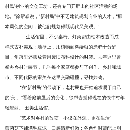
村民’创业的文创工坊，还有专门开辟出的社区活动的场
地。”徐帮淼说，“新村民”中不乏建筑规划专业的人才，“原
本局促的空间，被他们规划得既现代又美观。”
生活馆里，不少桌椅、灯架都由枯木改造而成，
样式古朴美观；墙壁上，用植物颜料绘就的涂鸦十分醒
目，角落里还摆放着用废旧布料设计的时装。去年这里曾
举办乡村时装节，几乎每个家庭都参与了创作。乡村和城
市、不同代际的审美在这里交融碰撞，寻找共鸣。
“在‘新村民’的带动下，老村民也开始追求属于自己
的‘美’。”看着庭前屋后的变化，徐帮淼觉得现在的铁牛村年
轻靓丽。 丑美生活馆。
“艺术对乡村的改变，不仅在外观，更在生活”
煎菌菇下铺满毛豆泥，口感清新鲜嫩；各色炸时蔬配上刚