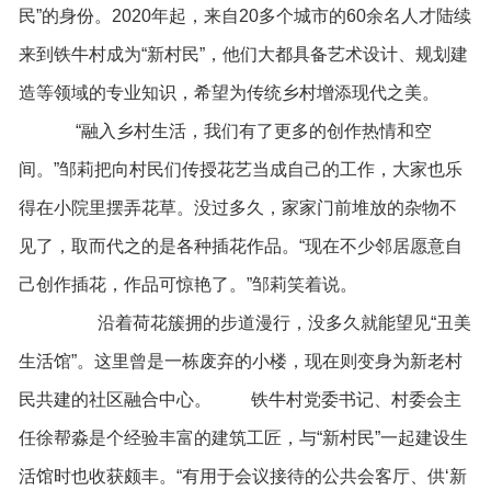
民”的身份。2020年起，来自20多个城市的60余名人才陆续
来到铁牛村成为“新村民”，他们大都具备艺术设计、规划建
造等领域的专业知识，希望为传统乡村增添现代之美。
“融入乡村生活，我们有了更多的创作热情和空
间。”邹莉把向村民们传授花艺当成自己的工作，大家也乐
得在小院里摆弄花草。没过多久，家家门前堆放的杂物不
见了，取而代之的是各种插花作品。“现在不少邻居愿意自
己创作插花，作品可惊艳了。”邹莉笑着说。
沿着荷花簇拥的步道漫行，没多久就能望见“丑美
生活馆”。这里曾是一栋废弃的小楼，现在则变身为新老村
民共建的社区融合中心。 铁牛村党委书记、村委会主
任徐帮淼是个经验丰富的建筑工匠，与“新村民”一起建设生
活馆时也收获颇丰。“有用于会议接待的公共会客厅、供‘新