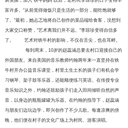
厨实操，加入“铁牛妈妈”以后，老村民李琼珍的日子变得丰
富许多。“从前觉得做饭只是生活的一部分，能吃饱就够
了。”最初，她忐忑地将自己创作的菜品端给食客，没想到
大家交口称赞，“艺术离我们并不远。”李琼珍变得自信多
了。 艺术对铁牛村的影响，不仅在舌尖，也在耳畔。
每到周末，10岁的赵蕊涵总要去村口迎接自己的
外国朋友。来自美国的音乐教师约翰两年来一直坚持在铁
牛村开办公益音乐课堂，村里土生土长的孩子们有机会学
习钢琴、架子鼓等乐器，还能顺便练习英语。在传授专业
音乐知识之外，约翰还鼓励孩子们走入田间倾听自然的声
音，以身边的瓶瓶罐罐为乐器。在约翰的指导下，赵蕊涵
与朋友们边玩边学，即兴创作了不少儿歌。每逢凉爽的傍
晚，他们便在村子的文化广场上为村民、游客演唱。