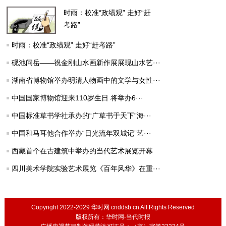
时雨：校准“政绩观” 走好“赶
考路”
时雨：校准“政绩观” 走好“赶考路”
砚池问岳——祝金刚山水画新作展展现山水艺···
湖南省博物馆举办明清人物画中的文学与女性···
中国国家博物馆迎来110岁生日 将举办6···
中国标准草书学社承办的“广草书于天下”海···
中国和马耳他合作举办“日光流年双城记”艺···
西藏首个在古建筑中举办的当代艺术展览开幕
四川美术学院实验艺术展览《百年风华》在重···
Copyright 2022-2029 华时网 cnddsb.cn All Rights Reserved
版权所有：华时网-当代时报